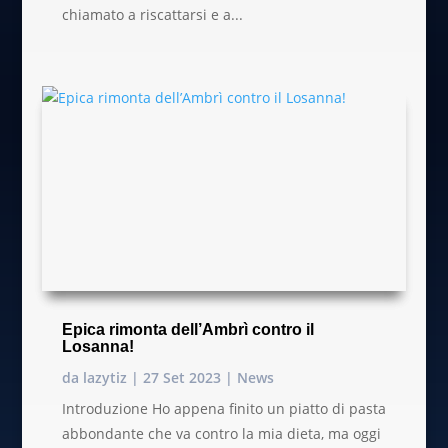
chiamato a riscattarsi e a...
Epica rimonta dell’Ambrì contro il
Losanna!
da
lazytiz
|
27 Set 2023
|
News
Introduzione Ho appena finito un piatto di pasta
abbondante che va contro la mia dieta, ma oggi