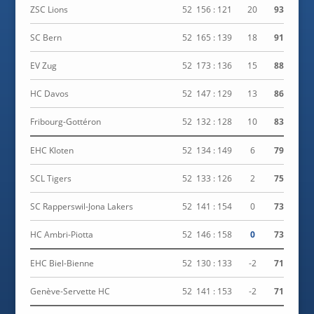
ZSC Lions
52
156 : 121
20
93
SC Bern
52
165 : 139
18
91
EV Zug
52
173 : 136
15
88
HC Davos
52
147 : 129
13
86
Fribourg-Gottéron
52
132 : 128
10
83
EHC Kloten
52
134 : 149
6
79
SCL Tigers
52
133 : 126
2
75
SC Rapperswil-Jona Lakers
52
141 : 154
0
73
HC Ambri-Piotta
52
146 : 158
0
73
EHC Biel-Bienne
52
130 : 133
-2
71
Genève-Servette HC
52
141 : 153
-2
71