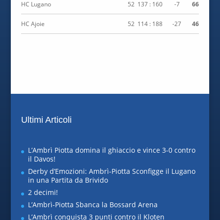
HC Lugano
52
137 : 160
-7
66
HC Ajoie
52
114 : 188
-27
46
Ultimi Articoli
L’Ambrì Piotta domina il ghiaccio e vince 3-0 contro
il Davos!
Derby d’Emozioni: Ambrì-Piotta Sconfigge il Lugano
in una Partita da Brivido
2 decimi!
L’Ambrì-Piotta Sbanca la Bossard Arena
L’Ambrì conquista 3 punti contro il Kloten