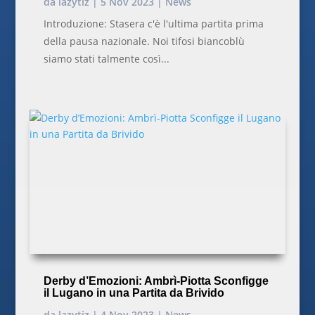
da
lazytiz
|
5 Nov 2023
|
News
Introduzione: Stasera c'è l'ultima partita prima
della pausa nazionale. Noi tifosi biancoblù
siamo stati talmente così...
Derby d’Emozioni: Ambrì-Piotta Sconfigge
il Lugano in una Partita da Brivido
da
lazytiz
|
4 Nov 2023
|
News