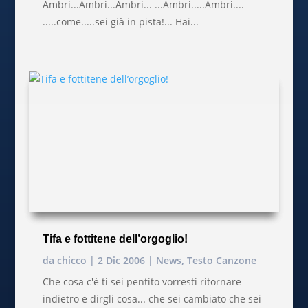
Ambri...Ambri...Ambri... ...Ambri.....Ambri....
.....come.....sei già in pista!... Hai...
Tifa e fottitene dell’orgoglio!
da
chicco
|
2 Dic 2006
|
News
,
Testo Canzone
Che cosa c'è ti sei pentito vorresti ritornare
indietro e dirgli cosa... che sei cambiato che sei