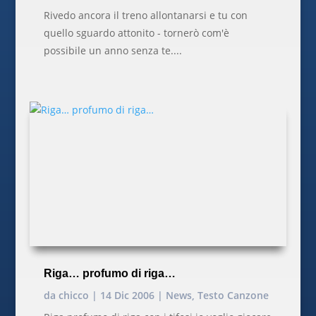
Rivedo ancora il treno allontanarsi e tu con
quello sguardo attonito - tornerò com'è
possibile un anno senza te....
Riga… profumo di riga…
da
chicco
|
14 Dic 2006
|
News
,
Testo Canzone