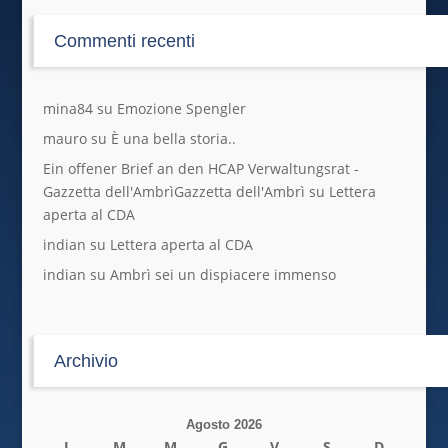
Commenti recenti
mina84
su
Emozione Spengler
mauro
su
È una bella storia..
Ein offener Brief an den HCAP Verwaltungsrat -
Gazzetta dell'AmbrìGazzetta dell'Ambrì
su
Lettera
aperta al CDA
indian
su
Lettera aperta al CDA
indian
su
Ambrì sei un dispiacere immenso
Archivio
Agosto 2026
L
M
M
G
V
S
D