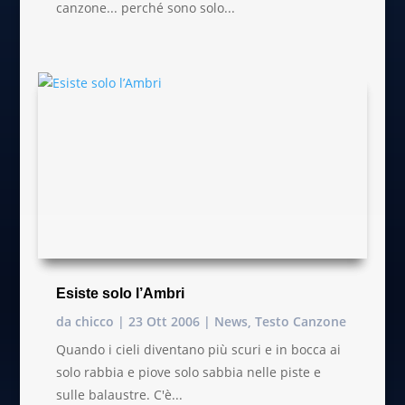
canzone... perché sono solo...
Esiste solo l’Ambri
da
chicco
|
23 Ott 2006
|
News
,
Testo Canzone
Quando i cieli diventano più scuri e in bocca ai
solo rabbia e piove solo sabbia nelle piste e
sulle balaustre. C'è...