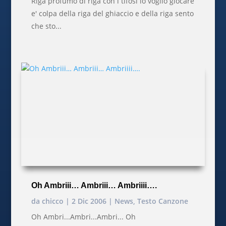
Riga profumo di riga con i tifosi io voglio giocare
e' colpa della riga del ghiaccio e della riga sento
che sto...
Oh Ambriii… Ambriii… Ambriiii….
da
chicco
|
2 Dic 2006
|
News
,
Testo Canzone
Oh Ambri...Ambri...Ambri... Oh