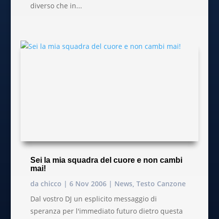
diverso che in...
Sei la mia squadra del cuore e non cambi
mai!
da
chicco
|
6 Nov 2006
|
News
,
Testo Canzone
Dal vostro DJ un esplicito messaggio di
speranza per l'immediato futuro dietro questa