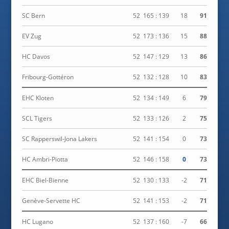
SC Bern
52
165 : 139
18
91
EV Zug
52
173 : 136
15
88
HC Davos
52
147 : 129
13
86
Fribourg-Gottéron
52
132 : 128
10
83
EHC Kloten
52
134 : 149
6
79
SCL Tigers
52
133 : 126
2
75
SC Rapperswil-Jona Lakers
52
141 : 154
0
73
HC Ambri-Piotta
52
146 : 158
0
73
EHC Biel-Bienne
52
130 : 133
-2
71
Genève-Servette HC
52
141 : 153
-2
71
HC Lugano
52
137 : 160
-7
66