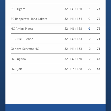
SCL Tigers
52
133 : 126
2
75
SC Rapperswil-Jona Lakers
52
141 : 154
0
73
HC Ambri-Piotta
52
146 : 158
0
73
EHC Biel-Bienne
52
130 : 133
-2
71
Genève-Servette HC
52
141 : 153
-2
71
HC Lugano
52
137 : 160
-7
66
HC Ajoie
52
114 : 188
-27
46