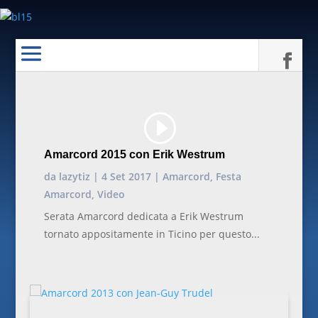
Amarcord 2015 con Erik Westrum
da
lazytiz
|
4 Set 2017
|
Amarcord
,
Festa
Amarcord
,
Video
Serata Amarcord dedicata a Erik Westrum
tornato appositamente in Ticino per questo...