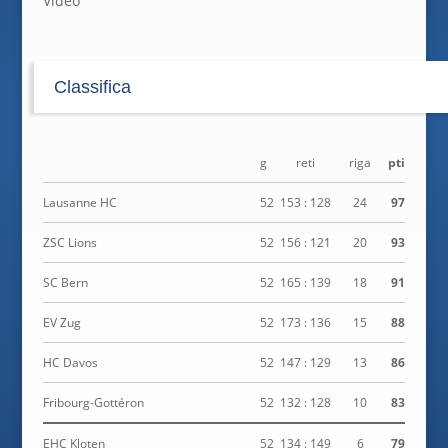
Video
Classifica
g
reti
riga
pti
Lausanne HC
52
153 : 128
24
97
ZSC Lions
52
156 : 121
20
93
SC Bern
52
165 : 139
18
91
EV Zug
52
173 : 136
15
88
HC Davos
52
147 : 129
13
86
Fribourg-Gottéron
52
132 : 128
10
83
EHC Kloten
52
134 : 149
6
79