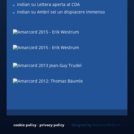
indian
su
Lettera aperta al CDA
indian
su
Ambrì sei un dispiacere immenso
cookie policy
-
privacy policy
designed by
AdvancedWeb.ch