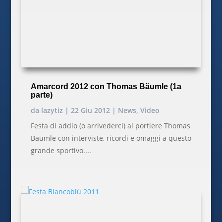
Amarcord 2012 con Thomas Bäumle (1a
parte)
da
lazytiz
|
22 Giu 2012
|
News
,
Video
Festa di addio (o arrivederci) al portiere Thomas
Bäumle con interviste, ricordi e omaggi a questo
grande sportivo....