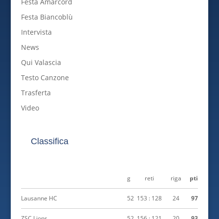
Festa Amarcord
Festa Biancoblù
Intervista
News
Qui Valascia
Testo Canzone
Trasferta
Video
Classifica
g
reti
riga
pti
Lausanne HC
52
153 : 128
24
97
ZSC Lions
52
156 : 121
20
93