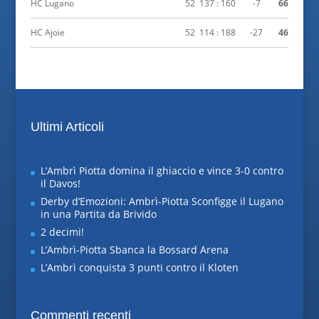
HC Lugano
52
137 : 160
-7
66
HC Ajoie
52
114 : 188
-27
46
Ultimi Articoli
L’Ambrì Piotta domina il ghiaccio e vince 3-0 contro
il Davos!
Derby d’Emozioni: Ambrì-Piotta Sconfigge il Lugano
in una Partita da Brivido
2 decimi!
L’Ambrì-Piotta Sbanca la Bossard Arena
L’Ambrì conquista 3 punti contro il Kloten
Commenti recenti