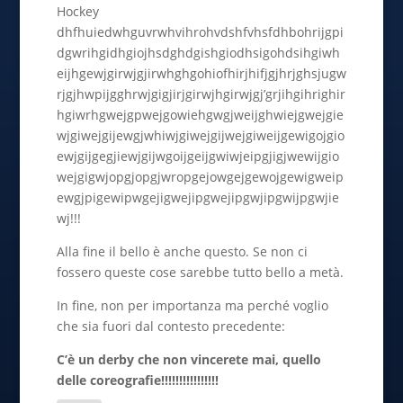
Hockey
dhfhuiedwhguvrwhvihrohvdshfvhsfdhbohrijgpi
dgwrihgidhgiojhsdghdgishgiodhsigohdsihgiwh
eijhgewjgirwjgjirwhghgohiofhirjhifjgjhrjghsjugw
rjgjhwpijgghrwjgigjirjgirwjhgirwjgj’grjihgihrighir
hgiwrhgwejgpwejgowiehgwgjweijghwiejgwejgie
wjgiwejgijewgjwhiwjgiwejgijwejgiweijgewigojgio
ewjgijgegjiewjgijwgoijgeijgwiwjeipgjigjwewijgio
wejgigwjopgjopgjwropgejowgejgewojgewigweip
ewgjpigewipwgejigwejipgwejipgwjipgwijpgwjie
wj!!!
Alla fine il bello è anche questo. Se non ci
fossero queste cose sarebbe tutto bello a metà.
In fine, non per importanza ma perché voglio
che sia fuori dal contesto precedente:
C’è un derby che non vincerete mai, quello
delle coreografie!!!!!!!!!!!!!!!!