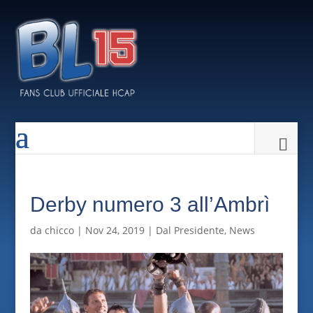
Derby numero 3 all’Ambrì
da
chicco
|
Nov 24, 2019
|
Dal Presidente
,
News