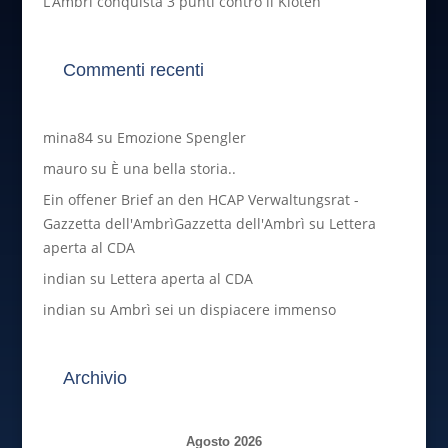
L’Ambrì conquista 3 punti contro il Kloten
Commenti recenti
mina84
su
Emozione Spengler
mauro
su
È una bella storia..
Ein offener Brief an den HCAP Verwaltungsrat -
Gazzetta dell'AmbrìGazzetta dell'Ambrì
su
Lettera
aperta al CDA
indian
su
Lettera aperta al CDA
indian
su
Ambrì sei un dispiacere immenso
Archivio
Agosto 2026