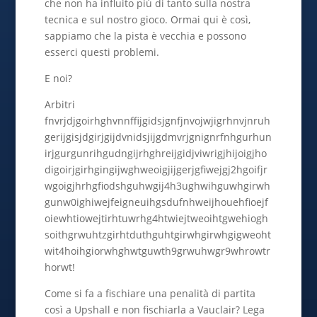
che non ha influito più di tanto sulla nostra
tecnica e sul nostro gioco. Ormai qui è così,
sappiamo che la pista è vecchia e possono
esserci questi problemi.
E noi?
Arbitri
fnvrjdjgoirhghvnnffijgidsjgnfjnvojwjigrhnvjnruh
gerijgisjdgirjgijdvnidsjijgdmvrjgnignrfnhgurhun
irjgurgunrihgudngijrhghreijgidjviwrigjhijoigjho
digoirjgirhgingijwghweoigjijgerjgfiwejgj2hgoifjr
wgoigjhrhgfiodshguhwgij4h3ughwihguwhgirwh
gunw0ighiwejfeigneuihgsdufnhweijhouehfioejf
oiewhtiowejtirhtuwrhg4htwiejtweoihtgwehiogh
soithgrwuhtzgirhtduthguhtgirwhgirwhgigweoht
wit4hoihgiorwhghwtguwth9grwuhwgr9whrowtr
horwt!
Come si fa a fischiare una penalità di partita
così a Upshall e non fischiarla a Vauclair? Lega