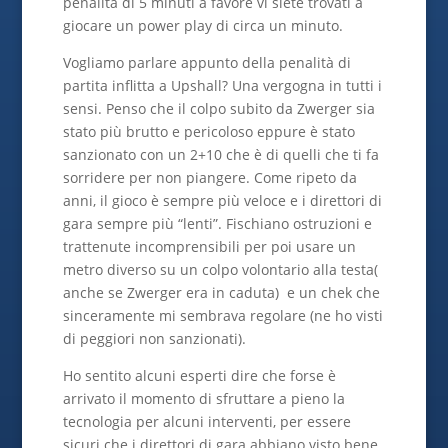
penalità di 5 minuti a favore vi siete trovati a
giocare un power play di circa un minuto.
Vogliamo parlare appunto della penalità di
partita inflitta a Upshall? Una vergogna in tutti i
sensi. Penso che il colpo subito da Zwerger sia
stato più brutto e pericoloso eppure è stato
sanzionato con un 2+10 che è di quelli che ti fa
sorridere per non piangere. Come ripeto da
anni, il gioco è sempre più veloce e i direttori di
gara sempre più “lenti”. Fischiano ostruzioni e
trattenute incomprensibili per poi usare un
metro diverso su un colpo volontario alla testa(
anche se Zwerger era in caduta) e un chek che
sinceramente mi sembrava regolare (ne ho visti
di peggiori non sanzionati).
Ho sentito alcuni esperti dire che forse è
arrivato il momento di sfruttare a pieno la
tecnologia per alcuni interventi, per essere
sicuri che i direttori di gara abbiano visto bene.