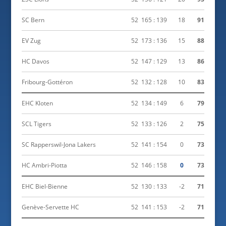
SC Bern
52
165 : 139
18
91
EV Zug
52
173 : 136
15
88
HC Davos
52
147 : 129
13
86
Fribourg-Gottéron
52
132 : 128
10
83
EHC Kloten
52
134 : 149
6
79
SCL Tigers
52
133 : 126
2
75
SC Rapperswil-Jona Lakers
52
141 : 154
0
73
HC Ambri-Piotta
52
146 : 158
0
73
EHC Biel-Bienne
52
130 : 133
-2
71
Genève-Servette HC
52
141 : 153
-2
71