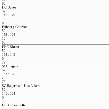
88
HC Davos
52
147 : 129
13
86
Fribourg-Gottéron
52
132 : 128
10
83
EHC Kloten
52
134 : 149
6
79
SCL Tigers
52
133 : 126
2
75
SC Rapperswil-Jona Lakers
52
141 : 154
0
73
HC Ambri-Piotta