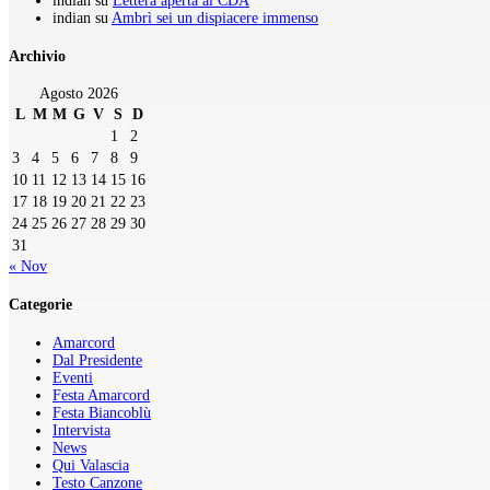
indian
su
Lettera aperta al CDA
indian
su
Ambrì sei un dispiacere immenso
Archivio
Agosto 2026
L
M
M
G
V
S
D
1
2
3
4
5
6
7
8
9
10
11
12
13
14
15
16
17
18
19
20
21
22
23
24
25
26
27
28
29
30
31
« Nov
Categorie
Amarcord
Dal Presidente
Eventi
Festa Amarcord
Festa Biancoblù
Intervista
News
Qui Valascia
Testo Canzone