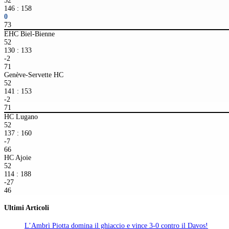
52
146 : 158
0
73
EHC Biel-Bienne
52
130 : 133
-2
71
Genève-Servette HC
52
141 : 153
-2
71
HC Lugano
52
137 : 160
-7
66
HC Ajoie
52
114 : 188
-27
46
Ultimi Articoli
L’Ambrì Piotta domina il ghiaccio e vince 3-0 contro il Davos!