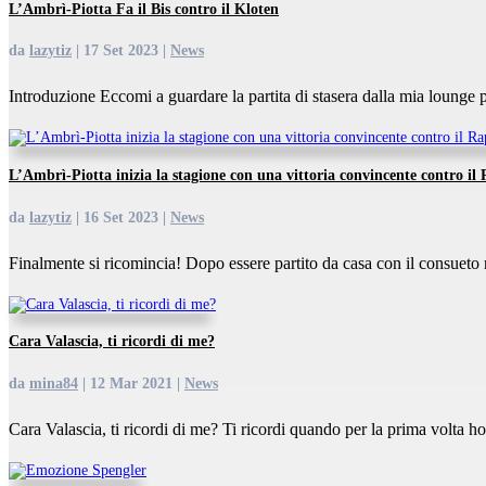
L’Ambrì-Piotta Fa il Bis contro il Kloten
da
lazytiz
|
17 Set 2023
|
News
Introduzione Eccomi a guardare la partita di stasera dalla mia lounge pre
L’Ambrì-Piotta inizia la stagione con una vittoria convincente contro il
da
lazytiz
|
16 Set 2023
|
News
Finalmente si ricomincia! Dopo essere partito da casa con il consueto r
Cara Valascia, ti ricordi di me?
da
mina84
|
12 Mar 2021
|
News
Cara Valascia, ti ricordi di me? Ti ricordi quando per la prima volta ho 