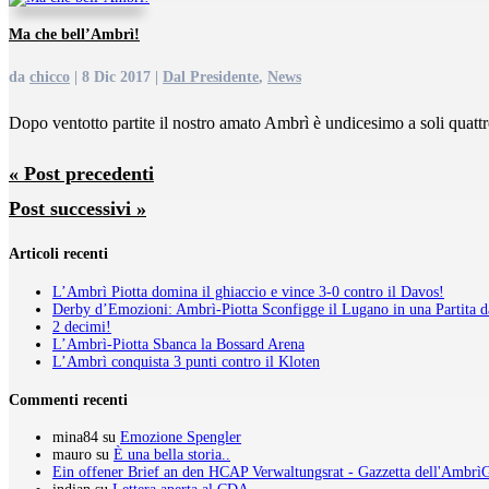
Ma che bell’Ambrì!
da
chicco
|
8 Dic 2017
|
Dal Presidente
,
News
Dopo ventotto partite il nostro amato Ambrì è undicesimo a soli quattro 
« Post precedenti
Post successivi »
Articoli recenti
L’Ambrì Piotta domina il ghiaccio e vince 3-0 contro il Davos!
Derby d’Emozioni: Ambrì-Piotta Sconfigge il Lugano in una Partita d
2 decimi!
L’Ambrì-Piotta Sbanca la Bossard Arena
L’Ambrì conquista 3 punti contro il Kloten
Commenti recenti
mina84
su
Emozione Spengler
mauro
su
È una bella storia..
Ein offener Brief an den HCAP Verwaltungsrat - Gazzetta dell'AmbrìG