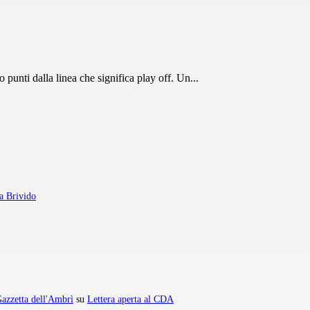
punti dalla linea che significa play off. Un...
a Brivido
azzetta dell'Ambrì
su
Lettera aperta al CDA