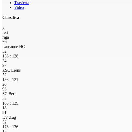
Trasferta
Video
Classifica
g
reti
riga
pti
Lausanne HC
52
153 : 128
24
97
ZSC Lions
52
156 : 121
20
93
SC Bern
52
165 : 139
18
91
EV Zug
52
173 : 136
15